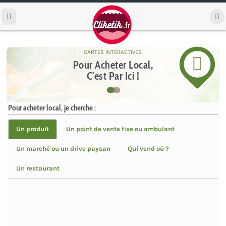
R
e
c
h
e
CARTES INTÉRACTIVES
r
c
Pour Acheter Local,
h
C'est Par Ici !
e
r
Pour acheter local, je cherche :
Un produit
Un point de vente fixe ou ambulant
Un marché ou un drive paysan
Qui vend où ?
Un restaurant
{{ filteredEntriesCount }}