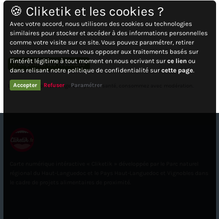
🍪 Cliketik et les cookies ?
Avec votre accord, nous utilisons des cookies ou technologies
similaires pour stocker et accéder à des informations personnelles
comme votre visite sur ce site. Vous pouvez paramétrer, retirer
votre consentement ou vous opposer aux traitements basés sur
l'intérêt légitime à tout moment en nous ecrivant sur
ce lien
ou
Imprimer les résultats
dans relisant notre politique de confidentialité sur
cette page
.
Accepter
Refuser
Paramétrer
L'abus d'alcool est dangereux pour la santé, consommez avec modération.
Carte numérique intéractive « Cliketik » développée par le Parc naturel
régional du Haut-Languedoc et le Pays Haut-Languedoc et Vignobles dans
le cadre de projets alimentaires de proximité.